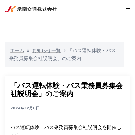
コ
ト
ン
グ
テ
ル
ン
メ
ツ
ニ
へ
ュ
ホーム
»
お知らせ一覧
»
「バス運転体験・バス
ス
ー
乗務員募集会社説明会」のご案内
キ
ッ
プ
「バス運転体験・バス乗務員募集会
社説明会」のご案内
2024年12月6日
バス運転体験・バス乗務員募集会社説明会を開催し